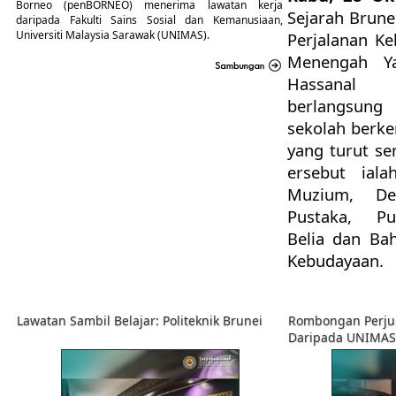
Borneo (penBORNEO) menerima lawatan kerja
Sejarah Brune
daripada Fakulti Sains Sosial dan Kemanusiaan,
Universiti Malaysia Sarawak (UNIMAS).
Perjalanan Ke
Menengah Ya
Hassanal 
berlangsung
sekolah berke
yang turut se
ersebut ial
Muzium, D
Pustaka, P
Belia dan Ba
Kebudayaan.
Lawatan Sambil Belajar: Politeknik Brunei
Rombongan Perju
Daripada UNIMAS,