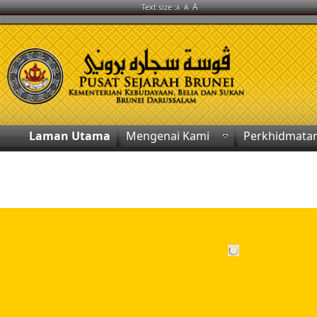
A
Text size :
A
A
Laman Utama
Mengenai Kami
Perkhidmata