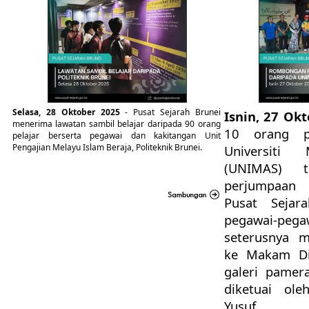
​​Selasa, 28 Oktober 2025
- Pusat Sejarah Brunei
​Isnin, 27 Ok
menerima lawatan sambil belajar daripada 90 orang
10 orang pe
pelajar berserta pegawai dan kakitangan Unit
Pengajian Melayu Islam Beraja, Politeknik Brunei.
Universiti 
(UNIMAS) t
perjumpaan 
Pusat Sejar
pegawai-pega
seterusnya 
ke Makam Dir
galeri pame
diketuai ole
Yusuf.​​