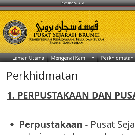
A
Text size :
A
A
Laman Utama
Mengenai Kami
Perkhidmatan
Perkhidmatan
1. PERPUSTAKAAN DAN PUS
Perpustakaan
- Pusat Se