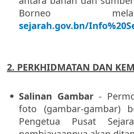
antara bahan dan sumber 
Borneo m
sejarah.gov.bn/Info%20
2. PERKHIDMATAN DAN KE
Salinan Gambar
- Permo
foto (gambar-gambar) b
Pengetua Pusat Seja
pembiayaannya akan dita