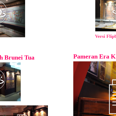
Versi Fli
Pameran Era K
h Brunei Tua