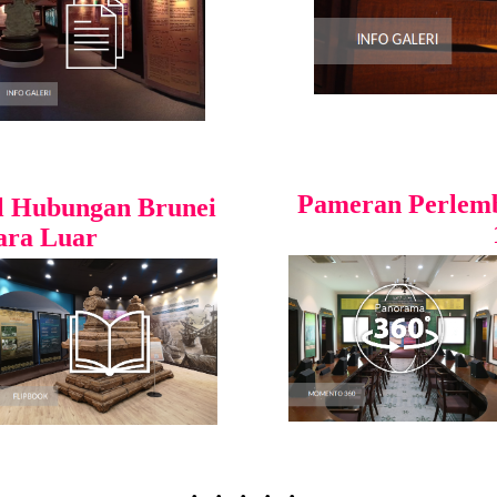
Pameran Perlemb
l Hubungan Brunei
ara Luar