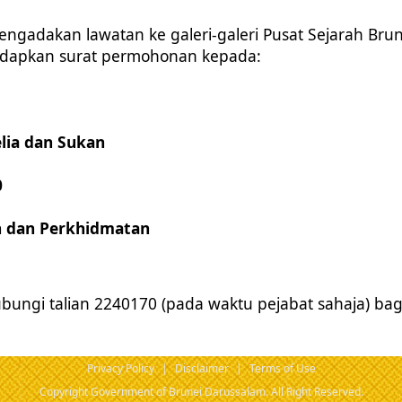
ngadakan lawatan ke galeri-galeri Pusat Sejarah Bru
dapkan surat permohonan kepada:
lia dan Sukan
0
n dan Perkhidmatan
ungi talian 2240170 (pada waktu pejabat sahaja) ba
Privacy Policy
|
Disclaimer
|
Terms of Use
Copyright Government of Brunei Darussalam. All Right Reserved.