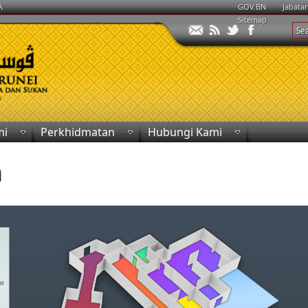
A
GOV.BN
Jabata
Sitemap
mi
Perkhidmatan
Hubungi Kami
n