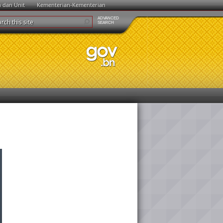
n dan Unit
Kementerian-Kementerian
ADVANCED
SEARCH