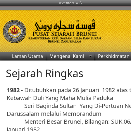
A
Text size :
A
A
Laman Utama
Mengenai Kami
Perkhidmatan
Sejarah Ringkas
1982
- Ditubuhkan pada 26 Januari 1982 atas 
Kebawah Duli Yang Maha Mulia Paduka
Seri Baginda Sultan Yang Di-Pertuan Ne
Darussalam melalui Memorandum
Menteri Besar Brunei, Bilangan: SUK.06/8
Januari 1982.