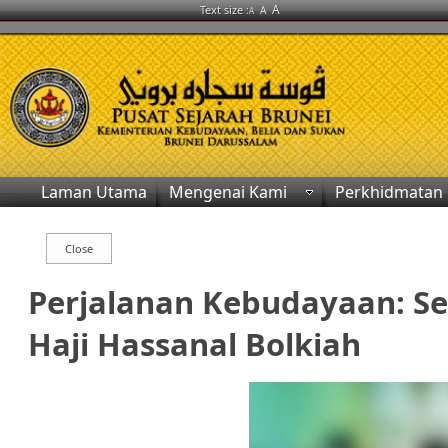
A
Text size :
A
A
Laman Utama
Mengenai Kami
Perkhidmatan
Perjalanan Kebudayaan: S
Haji Hassanal Bolkiah