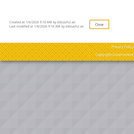
Created at 1/6/2026 9:16 AM by elbisaiful.ali
Last modified at 1/6/2026 9:16 AM by elbisaiful.ali
Privacy Policy
Copyright Government o