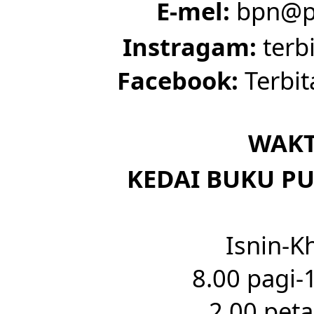
E-mel:
bpn@pu
Instragam:
terb
Facebook:
Terbit
WAKT
KEDAI BUKU PU
Isnin-K
8.00 pagi-
2.00 pet